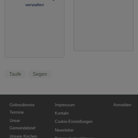
verwalten
Taufe
Segen
Hauptnavigation
Fußbereichsmenü
Benutzermen
Gottesdienste
Impressum
Anmelden
Termine
Kontakt
Unser
Cookie-Einstellungen
Gemeindebrief
Newsletter
Unsere Kirchen