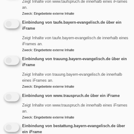
Zeigt Inhalte von www.taufspruch.de innerhalb eines iFrames
an.
Vorgespräch zur
Die Taufe am Jenbach
Zweck
:
Eingebettete externe Inhalte
Taufe
Einbindung von taufe.bayern-evangelisch.de über ein
iFrame
Externe Videos (Youtube)
Externe Videos (Youtube)
anzeigen?
Zeigt Inhalte von taufe.bayern-evangelisch.de innerhalb eines
anzeigen?
iFrames an.
Ja (einmalig)
Zweck
:
Eingebettete externe Inhalte
Ja (einmalig)
Datenschutzeinstellungen
Einbindung von trauung.bayern-evangelisch.de über ein
iFrame
Datenschutzeinstellungen
verwalten
verwalten
Zeigt Inhalte von trauung.bayern-evangelisch.de innerhalb
eines iFrames an.
Zweck
:
Eingebettete externe Inhalte
Die Tauferinnerung
Einbindung von www.trauspruch.de über ein iFrame
Zeigt Inhalte von www.trauspruch.de innerhalb eines iFrames
an.
Externe Videos (Youtube) anzeigen?
Zweck
:
Eingebettete externe Inhalte
Ja (einmalig)
Einbindung von bestattung.bayern-evangelisch.de über
ein iFrame
Datenschutzeinstellungen verwalten