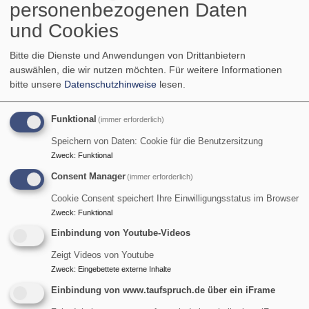
personenbezogenen Daten
Sonntagsgottesdienst
oder samstags im Rahmen eines
und Cookies
Taufgottesdienstes. Maximal können drei Familien in einen
"
Taufsamstag
" aufgenommen werden. Egal ob Sonntag
Bitte die Dienste und Anwendungen von Drittanbietern
oder Samstag: Wir gehen auf jeden Täufling individuell ein
auswählen, die wir nutzen möchten.
Für weitere Informationen
und nehmen uns für jede Familie Zeit für ein
bitte unsere
Datenschutzhinweise
lesen.
persönliches
Vorbereitungsgespräch
.
Im Vorfeld des Taufgesprächs können Sie sich
Funktional
(immer erforderlich)
bereits Gedanken machen, wer das
Patenamt
für das Kind
Speichern von Daten: Cookie für die Benutzersitzung
übernehmen soll. Bei einer Kindertaufe wird mindestens
Zweck
:
Funktional
ein Pate benötigt. Pate kann sein, wer der
evangelischen
Consent Manager
(immer erforderlich)
Kirche
angehört oder nachweislich
Mitglied einer
Cookie Consent speichert Ihre Einwilligungsstatus im Browser
anderen Kirche des
Arbeitskreises christlicher
Zweck
:
Funktional
Kirchen
(ACK)
ist (z.B. katholische Kirche oder Freikirche
Einbindung von Youtube-Videos
wie Baptisten, Methodisten). Zumindest ein Pate sollte
wenn möglich evangelisch sein.
Zeigt Videos von Youtube
Zweck
:
Eingebettete externe Inhalte
Einbindung von www.taufspruch.de über ein iFrame