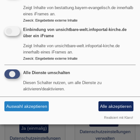
Zeigt Inhalte von bestattung.bayern-evangelisch.de innerhalb
eines iFrames an.
Zweck
:
Eingebettete externe Inhalte
Einen Taufspruch
Eine Taufe planen
Einbindung von unsichtbare-welt.infoportal-kirche.de
finden
über ein iFrame
Zeigt Inhalte von unsichtbare-welt.infoportal-kirche.de
innerhalb eines iFrames an.
Zweck
:
Eingebettete externe Inhalte
Alle Dienste umschalten
Diesen Schalter nutzen, um alle Dienste zu
aktivieren/deaktivieren.
Externe Inhalte von
Externe Inhalte von
taufe.bayern-
Auswahl akzeptieren
Alle akzeptieren
www.taufspruch.de
evangelisch.de anzeigen?
anzeigen?
Realisiert mit Klaro!
Ja (einmalig)
Ja (einmalig)
Datenschutzeinstellungen
Datenschutzeinstellungen
verwalten