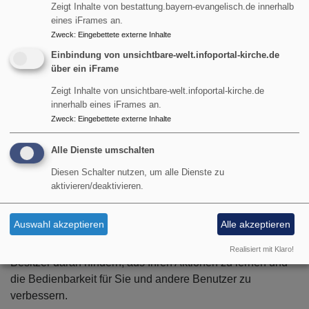
IP Anonymisierung
Zeigt Inhalte von bestattung.bayern-evangelisch.de innerhalb
eines iFrames an.
Wir haben auf dieser Website für Matomo die Funktion IP-
Zweck
:
Eingebettete externe Inhalte
Anonymisierung aktiviert. Damit ein direkter
Einbindung von unsichtbare-welt.infoportal-kirche.de
Personenbezug ausgeschlossen kann, werden IP-
über ein iFrame
Adressen unmittelbar nach der Erhebung durch uns
Zeigt Inhalte von unsichtbare-welt.infoportal-kirche.de
gekürzt weiterverarbeitet. Die im Rahmen von Matomo von
innerhalb eines iFrames an.
Ihrem Browser übermittelte IP-Adresse wird nicht mit
Zweck
:
Eingebettete externe Inhalte
anderen Daten zusammengeführt. Es erfolgt keine
Datenübertragung an Dritte. Die
Datenschutzerklärung von
Alle Dienste umschalten
Matomo finden Sie hier
. Wenn Sie den gesetzten Haken
Diesen Schalter nutzen, um alle Dienste zu
unten entfernen, werden Ihre Besuche auf dieser Webseite
aktivieren/deaktivieren.
von der Webanalyse Matomo nicht mehr erfasst. Sie haben
die Möglichkeit zu verhindern, dass von Ihnen hier
Auswahl akzeptieren
Alle akzeptieren
getätigte Aktionen analysiert und verknüpft werden. Dies
wird Ihre Privatsphäre schützen, aber wird auch den
Realisiert mit Klaro!
Besitzer daran hindern, aus Ihren Aktionen zu lernen und
die Bedienbarkeit für Sie und andere Benutzer zu
verbessern.