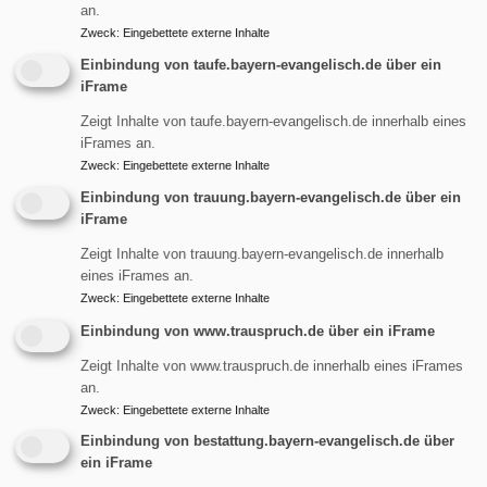
an.
Matomo
Zweck
:
Eingebettete externe Inhalte
Diese Website nutzt zur statistischen Nutzungsauswertung
Einbindung von taufe.bayern-evangelisch.de über ein
ein Plugin der Open-Source-Webanalytik-Plattform
iFrame
Matomo (ehem. Piwik), das datenschutzkonform auf
Zeigt Inhalte von taufe.bayern-evangelisch.de innerhalb eines
unseren eigenen Servern betrieben wird. Wir verwenden
iFrames an.
dabei eine Version, bei der keine Tracking-Cookies gesetzt
Zweck
:
Eingebettete externe Inhalte
werden. So können ohne personenbeziehbares Tracking
Einbindung von trauung.bayern-evangelisch.de über ein
und ohne die Weitergabe von Tracking-Informationen an
iFrame
Dritte Informationen dazu gesammelt werden, was an der
Zeigt Inhalte von trauung.bayern-evangelisch.de innerhalb
Website noch verbessert werden kann. Die Nutzung des
eines iFrames an.
Matomo-Plugins erfolgt auf Grundlage von Art. 6 Abs. 1 lit. f
Zweck
:
Eingebettete externe Inhalte
DSGVO. Der Websitebetreiber hat ein berechtigtes
Einbindung von www.trauspruch.de über ein iFrame
Interesse an der Analyse des Nutzerverhaltens, um sowohl
Zeigt Inhalte von www.trauspruch.de innerhalb eines iFrames
sein Webangebot zu optimieren. Matomo kann ein
an.
Session-Cookie ('MATOMO_SESSID') und ein Cookie
Zweck
:
Eingebettete externe Inhalte
('matomo_ignore') setzen, um Ihre Entscheidung für das
Einbindung von bestattung.bayern-evangelisch.de über
Opt-Out zu speichern.
ein iFrame