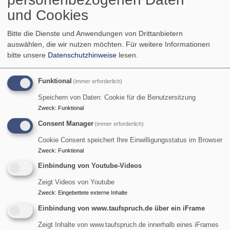
und Cookies
dieser Website Karten von OpenStreetmap eingebunden.
OpenStreetMap ist ein freies Projekt, das frei nutzbare
Bitte die Dienste und Anwendungen von Drittanbietern
Geodaten sammelt und in einer Datenbank zur
auswählen, die wir nutzen möchten.
Für weitere Informationen
allgemeinen Nutzung bereitstellt (Open Data). Diese
bitte unsere
Datenschutzhinweise
lesen.
Dienste werden von der OpenStreetMap Foundation, 132
Maney Hill Road, Sutton Cold­field, West Midlands, B72
Funktional
(immer erforderlich)
1JU, United Kingdom, für die OSM­Gemeinschaft betrieben.
Damit Ihnen die Karten angezeigt werden können, werden
Speichern von Daten: Cookie für die Benutzersitzung
Zweck
:
Funktional
Informationen über die Nutzung dieser Webseite
einschließlich Ihrer IP-Adresse an OpenStreetMap
Consent Manager
(immer erforderlich)
weitergeleitet. Außerdem wird ein sogenanntes Session-
Cookie Consent speichert Ihre Einwilligungsstatus im Browser
Cookie in Ihrem Computer gesetzt, das gelöscht wird,
Zweck
:
Funktional
sobald Sie nach Ihrer Sitzung (englisch: Session) den
Einbindung von Youtube-Videos
Browser schließen. Wie OpenStreetMap Ihre Daten
Zeigt Videos von Youtube
speichert, erfahren Sie auf der
Datenschutzseite von
Zweck
:
Eingebettete externe Inhalte
OpenStreetMap
.
Einbindung von www.taufspruch.de über ein iFrame
4. Analyse Tools
Zeigt Inhalte von www.taufspruch.de innerhalb eines iFrames