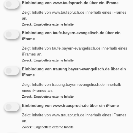
Einbindung von www.taufspruch.de über ein iFrame
Zeigt Inhalte von www.taufspruch.de innerhalb eines iFrames
an.
Zweck
:
Eingebettete externe Inhalte
Einbindung von taufe.bayern-evangelisch.de über ein
iFrame
Zeigt Inhalte von taufe.bayern-evangelisch.de innerhalb eines
iFrames an.
Zweck
:
Eingebettete externe Inhalte
Liebe Spenderin, lieber Spender,
Einbindung von trauung.bayern-evangelisch.de über ein
iFrame
Ihre Spenden tragen dazu bei, dass wir unsere vielfältigen
Aufgaben und Projekte umsetzen können. Hier sind einige
Zeigt Inhalte von trauung.bayern-evangelisch.de innerhalb
Bereiche, für die Ihre finanzielle Unterstützung von großer
eines iFrames an.
Zweck
:
Eingebettete externe Inhalte
Bedeutung ist:
Einbindung von www.trauspruch.de über ein iFrame
1. Gottesdienste und spirituelle Angebote:
Ihre Spenden
Zeigt Inhalte von www.trauspruch.de innerhalb eines iFrames
helfen uns, inspirierende Gottesdienste und spirituelle
an.
Veranstaltungen anzubieten, die Menschen in ihrer Suche
Zweck
:
Eingebettete externe Inhalte
nach Sinn und Orientierung unterstützen.