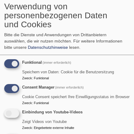
Kolbermoor Großkarolinenfeld".
Verwendung von
personenbezogenen Daten
Bequem und schnell
können Sie hier auch online
spenden:
und Cookies
Bitte die Dienste und Anwendungen von Drittanbietern
auswählen, die wir nutzen möchten.
Für weitere Informationen
bitte unsere
Datenschutzhinweise
lesen.
Funktional
(immer erforderlich)
Speichern von Daten: Cookie für die Benutzersitzung
Zweck
:
Funktional
Consent Manager
(immer erforderlich)
Cookie Consent speichert Ihre Einwilligungsstatus im Browser
Zweck
:
Funktional
Einbindung von Youtube-Videos
Zeigt Videos von Youtube
Zweck
:
Eingebettete externe Inhalte