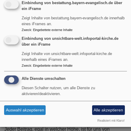
Einbindung von bestattung.bayern-evangelisch.de über
ein iFrame
2. Gemeindearbeit:
Mit Ihrer Hilfe können wir unsere
Gemeindearbeit weiterentwickeln und ausbauen. Dazu
Zeigt Inhalte von bestattung.bayern-evangelisch.de innerhalb
gehören unter anderem die Kinder- und Jugendarbeit, die
eines iFrames an.
Zweck
:
Eingebettete externe Inhalte
Seniorenarbeit, aber auch die Begleitung von Menschen in
schwierigen Lebenssituationen.
Einbindung von unsichtbare-welt.infoportal-kirche.de
über ein iFrame
3. Diakonie und soziale Projekte:
Wir setzen uns aktiv für
Zeigt Inhalte von unsichtbare-welt.infoportal-kirche.de
die Unterstützung von Bedürftigen in unserer Gesellschaft
innerhalb eines iFrames an.
ein. Ihre Spenden ermöglichen es uns, Menschen in Not
Zweck
:
Eingebettete externe Inhalte
materielle Hilfe anzubieten und sie auf ihrem Weg zu
unterstützen.
Alle Dienste umschalten
Diesen Schalter nutzen, um alle Dienste zu
4. Erhalt und Pflege unserer Kirchengebäude:
Unsere
aktivieren/deaktivieren.
Kirchengebäude sind Orte des Gebets, der Begegnung
und des Rückzugs. Ihre Spenden helfen uns dabei, diese
Auswahl akzeptieren
Alle akzeptieren
wichtigen Räume zu erhalten und zu pflegen, damit sie
auch zukünftigen Generationen zur Verfügung stehen.
Realisiert mit Klaro!
Jeder Beitrag, egal in welcher Höhe, ist für uns von