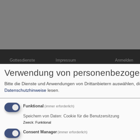
Hauptnavigation
Fußbereichsmenü
Benutzermen
Gottesdienste
Impressum
Anmelden
Termine
Kontakt
Verwendung von personenbezoge
Unser
Cookie-Einstellungen
Gemeindebrief
Bitte die Dienste und Anwendungen von Drittanbietern auswählen, d
Newsletter
Datenschutzhinweise
lesen.
Unsere Kirchen
Datenschutzerklärung
Kultur in der
Barrierefreiheitserklärung
Funktional
(immer erforderlich)
Karolinenkirche
Speichern von Daten: Cookie für die Benutzersitzung
Musik
Zweck
:
Funktional
Kultur+Kunst
Consent Manager
Kinder+Familien
(immer erforderlich)