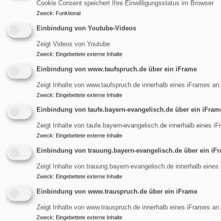
Jugend
Cookie Consent speichert Ihre Einwilligungsstatus im Browser
Lebensbegleitung
Zweck
:
Funktional
Service
Einbindung von Youtube-Videos
Kontakt Team
Zeigt Videos von Youtube
Unsichtbare Welt
Zweck
:
Eingebettete externe Inhalte
Spenden
Einbindung von www.taufspruch.de über ein iFrame
Zeigt Inhalte von www.taufspruch.de innerhalb eines iFrames an.
Zweck
:
Eingebettete externe Inhalte
Einbindung von taufe.bayern-evangelisch.de über ein iFram
Zeigt Inhalte von taufe.bayern-evangelisch.de innerhalb eines i
Zweck
:
Eingebettete externe Inhalte
Einbindung von trauung.bayern-evangelisch.de über ein iF
Zeigt Inhalte von trauung.bayern-evangelisch.de innerhalb eines
Zweck
:
Eingebettete externe Inhalte
Einbindung von www.trauspruch.de über ein iFrame
Zeigt Inhalte von www.trauspruch.de innerhalb eines iFrames an.
Zweck
:
Eingebettete externe Inhalte