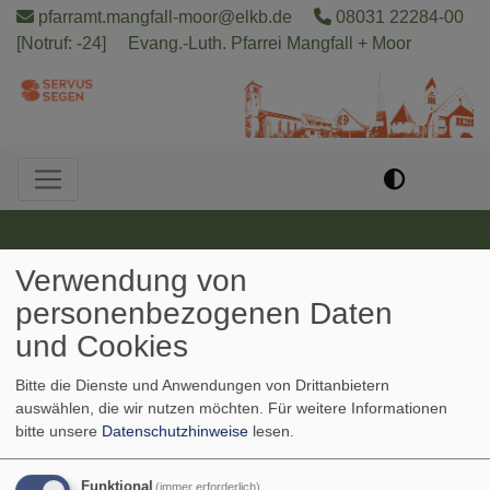
Direkt
pfarramt.mangfall-moor@elkb.de
08031 22284-00
zum
[Notruf: -24]
Evang.-Luth. Pfarrei Mangfall + Moor
Inhalt
Hauptnavigation
Verwendung von
personenbezogenen Daten
und Cookies
Bitte die Dienste und Anwendungen von Drittanbietern
auswählen, die wir nutzen möchten.
Für weitere Informationen
Startseite
Lebensbegleitung und Service
Ehrenamt
bitte unsere
Datenschutzhinweise
lesen.
Funktional
(immer erforderlich)