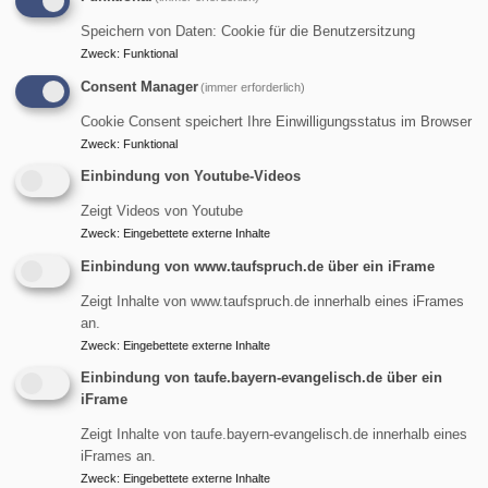
Ehrenamt
Speichern von Daten: Cookie für die Benutzersitzung
Zweck
:
Funktional
Consent Manager
(immer erforderlich)
Ehrenamt – kennt man: Ich mache was ohne Zwang und
ohne Geld, einfach so. Er soll (meistens) Spaß machen.
Cookie Consent speichert Ihre Einwilligungsstatus im Browser
Zur Suche nach Sinn soll es auch beitragen. Überhaupt
Zweck
:
Funktional
will ich Teil einer Gemeinschaft sein, will Leute
Einbindung von Youtube-Videos
kennenlernen. Und ein Dank und eine Rückmeldung ist
Zeigt Videos von Youtube
mir auch wichtig. Wenn irgendetwas davon fehlt, dann da
Zweck
:
Eingebettete externe Inhalte
was in der Schieflage.
Einbindung von www.taufspruch.de über ein iFrame
ohne Zwang
Zeigt Inhalte von www.taufspruch.de innerhalb eines iFrames
an.
ohne Geld
Zweck
:
Eingebettete externe Inhalte
Einbindung von taufe.bayern-evangelisch.de über ein
(meistens) Spaß
iFrame
Suche nach Sinn
Zeigt Inhalte von taufe.bayern-evangelisch.de innerhalb eines
iFrames an.
Teil einer Gemeinschaft
Zweck
:
Eingebettete externe Inhalte