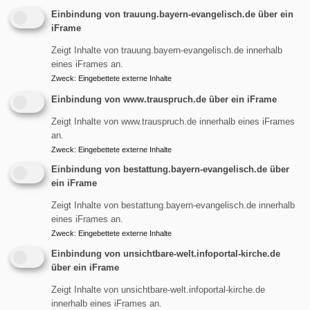
Dank und Rückmeldung
Einbindung von trauung.bayern-evangelisch.de über ein
iFrame
So wünschen wir uns in der Kirchengemeinde
Zeigt Inhalte von trauung.bayern-evangelisch.de innerhalb
das Eingewobensein von Ehrenamtlichen. Wir freuen uns
eines iFrames an.
über alle, die sich mit ihren Gaben einbringen: die
Zweck
:
Eingebettete externe Inhalte
mitmachen bei den Gottesdiensten, in den Gremien oder
Einbindung von www.trauspruch.de über ein iFrame
an den unterschiedlichen Orten unserer Gemeinde. Sie
Zeigt Inhalte von www.trauspruch.de innerhalb eines iFrames
spenden Zeit oder andere notwendige Dinge und beten für
an.
uns und für andere.
Zweck
:
Eingebettete externe Inhalte
Wer mag dabei sein. Die Nachfrage ist willkommen.
Einbindung von bestattung.bayern-evangelisch.de über
ein iFrame
Einfach in den Pfarrämtern melden.
Zeigt Inhalte von bestattung.bayern-evangelisch.de innerhalb
eines iFrames an.
Ehrenamt
Zweck
:
Eingebettete externe Inhalte
Einbindung von unsichtbare-welt.infoportal-kirche.de
über ein iFrame
Zeigt Inhalte von unsichtbare-welt.infoportal-kirche.de
Hauptnavigation
Fußbereichsmenü
Benutzermen
Gottesdienste
Impressum
Anmelden
innerhalb eines iFrames an.