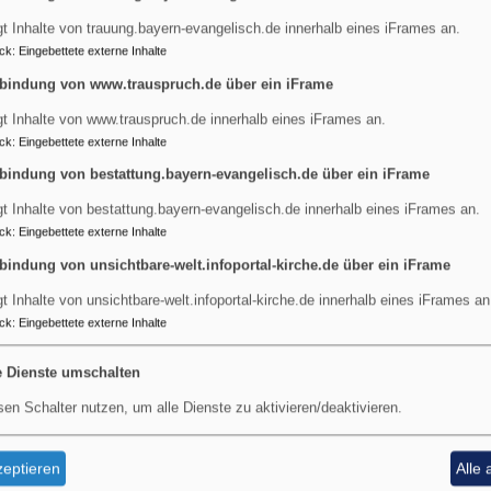
Gäste begrüßen und dafür sorgen, dass im Hintergrund all
gt Inhalte von trauung.bayern-evangelisch.de innerhalb eines iFrames an.
Mesnerin oder des Mesners. Als Verstärkung für
unser 
ck
:
Eingebettete externe Inhalte
haben den Mesnerdienst auszuüben und unsere Gottesdi
bindung von www.trauspruch.de über ein iFrame
Vorkenntnisse sind nicht erforderlich. Sie erhalten ein
gt Inhalte von www.trauspruch.de innerhalb eines iFrames an.
Austausch-runden im Team statt. Die Tätigkeit kann al
ck
:
Eingebettete externe Inhalte
geringfügigen Beschäftigung ausgeübt werden.
bindung von bestattung.bayern-evangelisch.de über ein iFrame
Haben Sie Interesse oder weitere Fragen, wenden Sie s
gt Inhalte von bestattung.bayern-evangelisch.de innerhalb eines iFrames an.
2228411). Gern können Sie Ihre Bewerbung auch per E
ck
:
Eingebettete externe Inhalte
können uns auch nach dem Gottesdienst ansprechen.
bindung von unsichtbare-welt.infoportal-kirche.de über ein iFrame
gt Inhalte von unsichtbare-welt.infoportal-kirche.de innerhalb eines iFrames an
ck
:
Eingebettete externe Inhalte
e Dienste umschalten
sen Schalter nutzen, um alle Dienste zu aktivieren/deaktivieren.
eptieren
Alle 