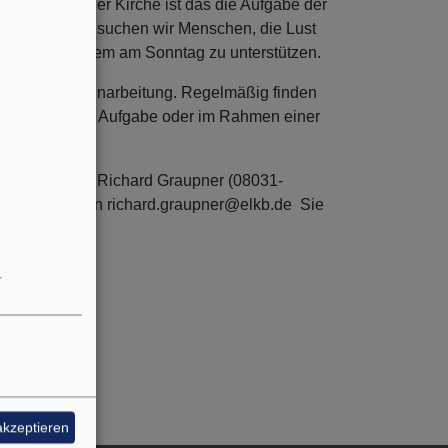
es läuft. In der Kirche ist das die Aufgabe der
Mesner-Team
suchen wir Menschen, die Lust
enste vor allem am Sonntag zu unterstützen.
e umfassende Einarbeitung. Regelmäßig finden
s ehrenamtliche Aufgabe oder im Rahmen einer
ich an Pfarrer Richard Graupner (08031-
mail senden an
richard.graupner@elkb.de
Sie
.
akzeptieren