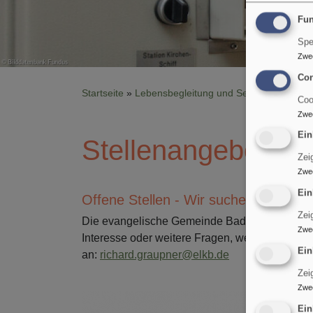
Fun
Spe
Zwe
Con
Startseite
Lebensbegleitung und Service
Stellen
Coo
Zwe
Ein
Stellenangebote
Zei
Zwe
Ein
Offene Stellen - Wir suchen Sie!
Zei
Die evangelische Gemeinde Bad Aibling - Groß
Zwe
Interesse oder weitere Fragen, wenden Sie si
Ein
an:
richard.graupner@elkb.de
Zei
Zwe
Ein