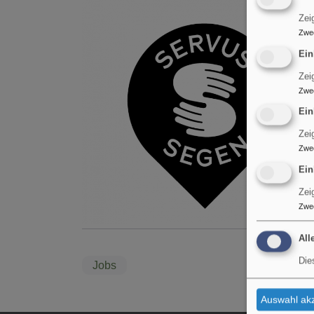
Zei
Zwe
Ein
Zei
Zwe
Ein
Zei
Zwe
Ein
Zei
Zwe
All
Die
Jobs
Auswahl akz