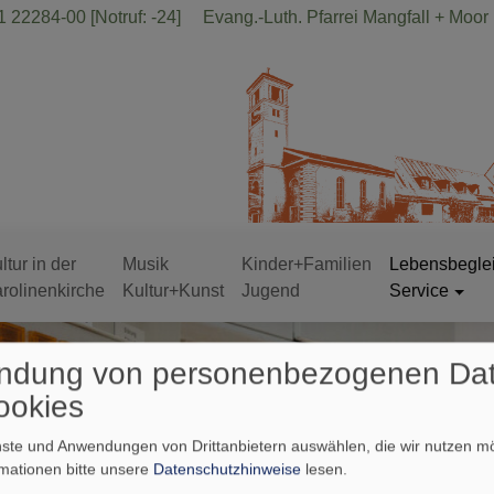
 22284-00 [Notruf: -24]
Evang.-Luth. Pfarrei Mangfall + Moor
ltur in der
Musik
Kinder+Familien
Lebensbegle
rolinenkirche
Kultur+Kunst
Jugend
Service
ndung von personenbezogenen Da
ookies
enste und Anwendungen von Drittanbietern auswählen, die wir nutzen 
rmationen bitte unsere
Datenschutzhinweise
lesen.