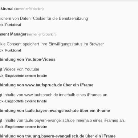
ktional
(immer erforderlich)
ichern von Daten: Cookie für die Benutzersitzung
ck
:
Funktional
sent Manager
(immer erforderlich)
angebote
kie Consent speichert Ihre Einwilligungsstatus im Browser
ck
:
Funktional
bindung von Youtube-Videos
gt Videos von Youtube
ck
:
Eingebettete externe Inhalte
bindung von www.taufspruch.de über ein iFrame
gt Inhalte von www.taufspruch.de innerhalb eines iFrames an.
karolinenfeld hat mehrere offenen Stellen neu zu besetzen. Wi
ck
:
Eingebettete externe Inhalte
ch an Pfarrer Dr. Richard Graupner (08031-2228411). Gern kön
bindung von taufe.bayern-evangelisch.de über ein iFrame
gt Inhalte von taufe.bayern-evangelisch.de innerhalb eines iFrames an.
ck
:
Eingebettete externe Inhalte
Um festliche und lebendige Gottesdienst zu feiern brauch
bindung von trauung.bayern-evangelisch.de über ein iFrame