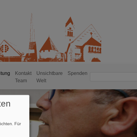
itung
Kontakt
Unsichtbare
Spenden
Suche
Team
Welt
ten
möchten.
Für