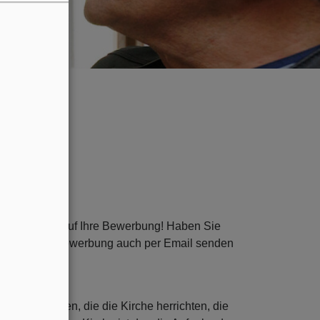
r freuen uns auf Ihre Bewerbung! Haben Sie
nen Sie Ihre Bewerbung auch per Email senden
t es Menschen, die die Kirche herrichten, die