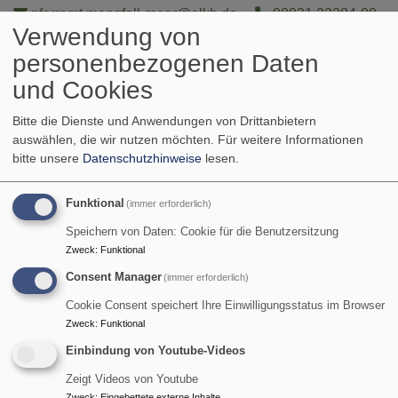
Direkt
pfarramt.mangfall-moor@elkb.de
08031 22284-00
Verwendung von
zum
[Notruf: -24]
Evang.-Luth. Pfarrei Mangfall + Moor
Inhalt
personenbezogenen Daten
und Cookies
Bitte die Dienste und Anwendungen von Drittanbietern
Hauptnavigation
auswählen, die wir nutzen möchten.
Für weitere Informationen
bitte unsere
Datenschutzhinweise
lesen.
Startseite
Segen
Funktional
(immer erforderlich)
Speichern von Daten: Cookie für die Benutzersitzung
Zweck
:
Funktional
Segen
Consent Manager
(immer erforderlich)
Cookie Consent speichert Ihre Einwilligungsstatus im Browser
Zweck
:
Funktional
Segen
Einbindung von Youtube-Videos
Zeigt Videos von Youtube
Zweck
:
Eingebettete externe Inhalte