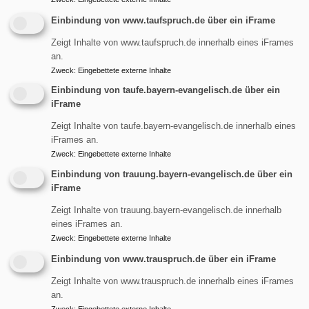
übe
Weiterlesen
Einbindung von www.taufspruch.de über ein iFrame
Seg
Zeigt Inhalte von www.taufspruch.de innerhalb eines iFrames
an.
Zweck
:
Eingebettete externe Inhalte
Taufe
Einbindung von taufe.bayern-evangelisch.de über ein
iFrame
übe
Weiterlesen
Zeigt Inhalte von taufe.bayern-evangelisch.de innerhalb eines
Tau
iFrames an.
Zweck
:
Eingebettete externe Inhalte
Einbindung von trauung.bayern-evangelisch.de über ein
iFrame
Zeigt Inhalte von trauung.bayern-evangelisch.de innerhalb
eines iFrames an.
Hauptnavigation
Fußbereichsmenü
Benutzermen
Zweck
:
Eingebettete externe Inhalte
Gottesdienste
Impressum
Anmelden
Termine
Einbindung von www.trauspruch.de über ein iFrame
Kontakt
Unser
Cookie-Einstellungen
Zeigt Inhalte von www.trauspruch.de innerhalb eines iFrames
Gemeindebrief
an.
Newsletter