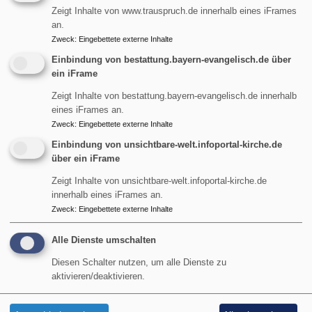
Zeigt Inhalte von www.trauspruch.de innerhalb eines iFrames
Kinderkirche
an.
Zweck
:
Eingebettete externe Inhalte
Einbindung von bestattung.bayern-evangelisch.de über
ein iFrame
Hauptnavigation
Fußbereichsmenü
Benutzermen
Gottesdienste
Impressum
Anmelden
Zeigt Inhalte von bestattung.bayern-evangelisch.de innerhalb
Termine
Kontakt
eines iFrames an.
Unser
Cookie-Einstellungen
Zweck
:
Eingebettete externe Inhalte
Gemeindebrief
Newsletter
Einbindung von unsichtbare-welt.infoportal-kirche.de
Unsere Kirchen
Datenschutzerklärung
über ein iFrame
Kultur in der
Barrierefreiheitserklärung
Zeigt Inhalte von unsichtbare-welt.infoportal-kirche.de
Karolinenkirche
innerhalb eines iFrames an.
Musik
Zweck
:
Eingebettete externe Inhalte
Kultur+Kunst
Alle Dienste umschalten
Kinder+Familien
Jugend
Diesen Schalter nutzen, um alle Dienste zu
aktivieren/deaktivieren.
Lebensbegleitung
Service