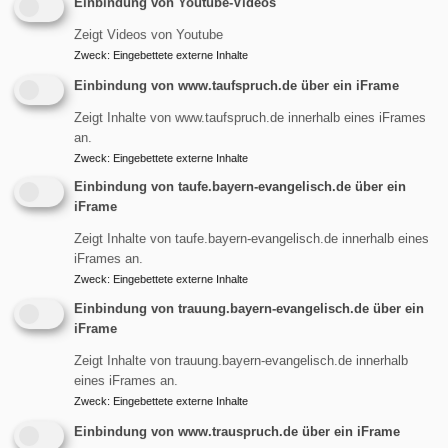
Einbindung von Youtube-Videos
Familienzeit
Zeigt Videos von Youtube
Zweck
:
Eingebettete externe Inhalte
Einbindung von www.taufspruch.de über ein iFrame
Mit unserem Projekt "FamilienZeit" unterstützen wir als
Zeigt Inhalte von www.taufspruch.de innerhalb eines iFrames
evangelische Kirchengemeinde Eltern ganz unabhängig
an.
von ihrer Lebensanschauung bei der Erziehung ihrer
Zweck
:
Eingebettete externe Inhalte
Kinder mit Vorträgen und Gesprächen zu Erziehungs- und
Einbindung von taufe.bayern-evangelisch.de über ein
Glaubensfragen. Auch für Kinder gibt es ein buntes
iFrame
Programm zum Spielen, Mitmachen und Feiern.
Zeigt Inhalte von taufe.bayern-evangelisch.de innerhalb eines
iFrames an.
Geleitet wird FamilienZeit von unserer Religionspädagogin
Zweck
:
Eingebettete externe Inhalte
Magdalena Horche. Unterstützt wird sie dabei von dem
Einbindung von trauung.bayern-evangelisch.de über ein
Beirat mit: Jörg Laugel, Uwe Schrader, Gesine Wronski,
iFrame
Ingrid Wörndl und Pfarrer Richard Graupner.
Zeigt Inhalte von trauung.bayern-evangelisch.de innerhalb
Alleinerziehende und Tafelbezieher erhalten bei allen
eines iFrames an.
Veranstaltungen von "FamilienZeit" freien Eintritt.
Zweck
:
Eingebettete externe Inhalte
Einbindung von www.trauspruch.de über ein iFrame