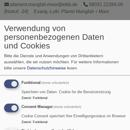
Direkt
pfarramt.mangfall-moor@elkb.de
08031 22284-00
zum
[Notruf: -24]
Evang.-Luth. Pfarrei Mangfall + Moor
Inhalt
Verwendung von
personenbezogenen Daten
und Cookies
Hauptnavigation
Bitte die Dienste und Anwendungen von Drittanbietern
auswählen, die wir nutzen möchten.
Für weitere Informationen
bitte unsere
Datenschutzhinweise
lesen.
Funktional
(immer erforderlich)
Speichern von Daten: Cookie für die Benutzersitzung
Zweck
:
Funktional
Consent Manager
(immer erforderlich)
Startseite
Die Karolinenkirche - Altbayerns Mutterkirche in
Großkarolinenfeld
Familienzeit
Cookie Consent speichert Ihre Einwilligungsstatus im Browser
Zweck
:
Funktional