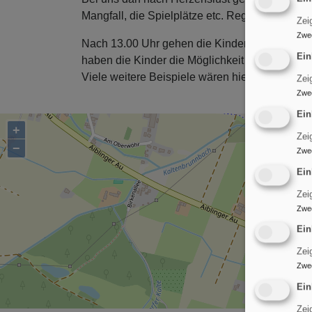
Mangfall, die Spielplätze etc. Regelmäßig wi
Zei
Zwe
Nach 13.00 Uhr gehen die Kinder, die eine la
Ein
haben die Kinder die Möglichkeit im Haus oder
Viele weitere Beispiele wären hier zu nennen,
Zei
Zwe
Ein
+
Zei
−
Zwe
Ein
Zei
Zwe
Ein
Zei
Zwe
Ein
Zei