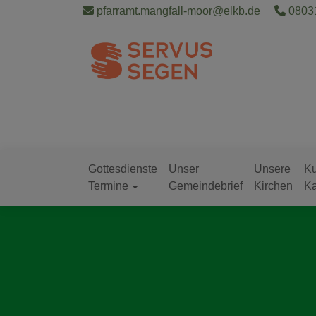
Direkt
pfarramt.mangfall-moor@elkb.de
08031
zum
Inhalt
Gottesdienste
Unser
Unsere
Ku
Hauptnavigation
Termine
Gemeindebrief
Kirchen
Ka