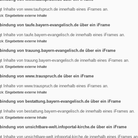
rd auch das Altenheim, die evangelische Kirche oder der Waldki
gt Inhalte von www.taufspruch.de innerhalb eines iFrames an.
ck
:
Eingebettete externe Inhalte
̈ngere Betreuung benötigen, gemeinsam zum Haupthaus und ko
bindung von taufe.bayern-evangelisch.de über ein iFrame
 im Garten die weitere Zeit zu verbringen.
 aber überzeugen Sie sich selbst und machen Sie einen individ
gt Inhalte von taufe.bayern-evangelisch.de innerhalb eines iFrames an.
ck
:
Eingebettete externe Inhalte
bindung von trauung.bayern-evangelisch.de über ein iFrame
gt Inhalte von trauung.bayern-evangelisch.de innerhalb eines iFrames an.
ck
:
Eingebettete externe Inhalte
bindung von www.trauspruch.de über ein iFrame
Haus für Kinder- Naturgruppe
gt Inhalte von www.trauspruch.de innerhalb eines iFrames an.
ck
:
Eingebettete externe Inhalte
bindung von bestattung.bayern-evangelisch.de über ein iFrame
gt Inhalte von bestattung.bayern-evangelisch.de innerhalb eines iFrames an.
ck
:
Eingebettete externe Inhalte
bindung von unsichtbare-welt.infoportal-kirche.de über ein iFrame
gt Inhalte von unsichtbare-welt.infoportal-kirche.de innerhalb eines iFrames an