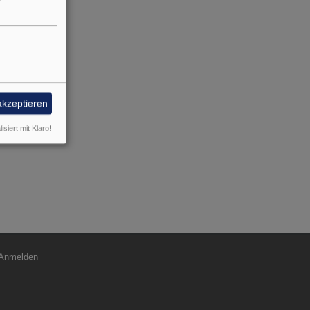
hr
lne Tage
akzeptieren
isiert mit Klaro!
nutzermenü
Anmelden