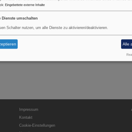
ck
:
Eingebettete externe Inhalte
Öffnungszeiten:
Mo. bis Fr. 06.30 – 17.15 Uhr
e Dienste umschalten
Schließtage: ca. 18 Tage / Ja
sen Schalter nutzen, um alle Dienste zu aktivieren/deaktivieren.
Weihnachtferien: 2 Wochen
Sommerferien: wenige einze
eptieren
Alle 
Real
Fußbereichsmenü
Be
Impressum
Kontakt
Cookie-Einstellungen