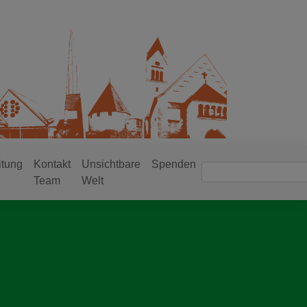
itung
Kontakt
Unsichtbare
Spenden
Suche
Team
Welt