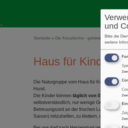
Verwe
und C
Bitte die Di
Startseite
Die Kreuzkirche - gelebte Vielfalt in Ko
weitere Info
Fun
Haus für Kinder - 
Spe
Zwe
Con
Die Naturgruppe vom Haus für Kinder ist einz
Hund.
Coo
Die Kinder können
täglich von 07.30 – 13.00
Zwe
selbstverständlich, nur wenige Gehminuten en
Ein
Betreuungszeit an der frischen Luft. Auf dem g
Zei
Saison) mitzuhelfen, zu klettern, sich frei zu
Zwe
Bei uns darf nach Herzenslust gegraben und ge
Ein