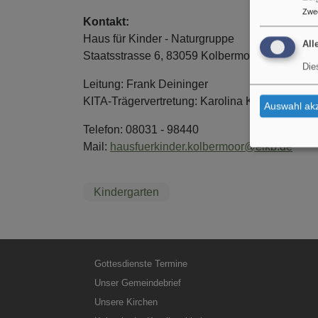
Zwe
Kontakt:
Haus für Kinder - Naturgruppe
All
Staatsstrasse 6, 83059 Kolbermoor
Die
Leitung: Frank Deininger
KITA-Trägervertretung: Karolina Kleinmanns
Auswahl akz
Telefon: 08031 - 98440
Mail:
hausfuerkinder.kolbermoor@elkb.de
Kindergarten
Hauptnavigation
Gottesdienste Termine
Unser Gemeindebrief
Unsere Kirchen