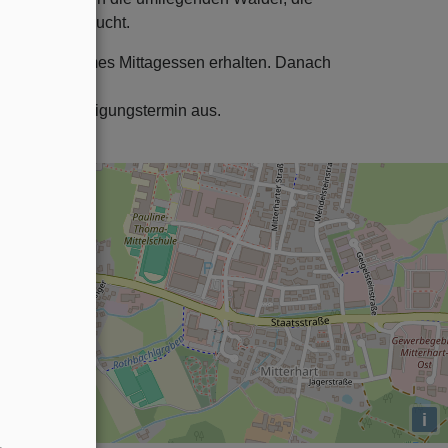
ndergarten besucht.
̈nnen ein warmes Mittagessen erhalten. Danach
uellen Besichtigungstermin aus.
i
.