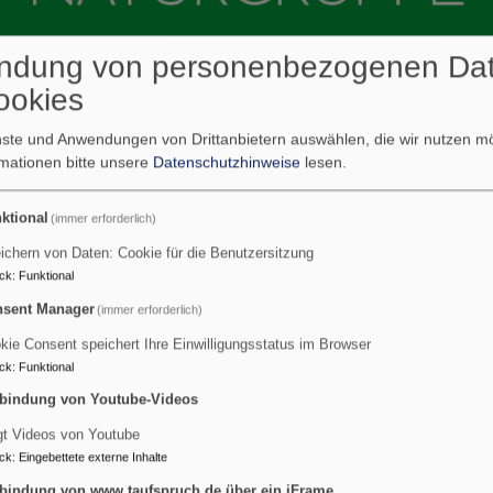
ndung von personenbezogenen Da
ookies
enste und Anwendungen von Drittanbietern auswählen, die wir nutzen 
lbermoor
Kindergärten in Kolbermoor
Haus für Kinder - Naturgruppe
rmationen bitte unsere
Datenschutzhinweise
lesen.
ktional
(immer erforderlich)
Naturgruppe
ichern von Daten: Cookie für die Benutzersitzung
ck
:
Funktional
sent Manager
(immer erforderlich)
igartig durch den Besitz von eigenen Schafen, Hühnern, Enten
kie Consent speichert Ihre Einwilligungsstatus im Browser
 Uhr
in der Naturgruppe betreut werden. Benötigen Sie über die
ck
:
Funktional
tfernt, in unserem Haupthaus in der Bodenseestraße statt. Die 
bindung von Youtube-Videos
roßzügigen Grundstück haben die Kinder die Möglichkeit die Ti
gt Videos von Youtube
 bewegen, sowie sich im Tipi oder Bauwagen aufzuhalten.
ck
:
Eingebettete externe Inhalte
werkelt werden. Die Naturgruppen- kinder machen ebenfalls viel
bindung von www.taufspruch.de über ein iFrame