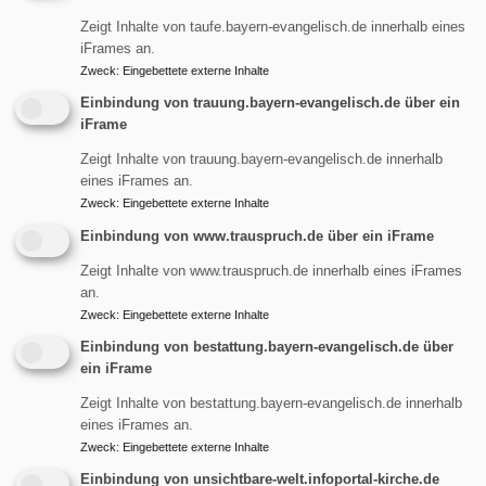
Musik: Masako Ohta (Pianistin, Klang-Performerin,
Zeigt Inhalte von taufe.bayern-evangelisch.de innerhalb eines
Komponistin) und Matthias Lindermayr (Trompete)
iFrames an.
Zweck
:
Eingebettete externe Inhalte
Einbindung von trauung.bayern-evangelisch.de über ein
Do., 18.6. 19.00 Uhr
iFrame
Poetry-Night
Zeigt Inhalte von trauung.bayern-evangelisch.de innerhalb
Die Bühnenpoetin Franziska Ruprecht präsentiert
eines iFrames an.
Schüler:innen und deren Texte aus ihrem
Zweck
:
Eingebettete externe Inhalte
Poetry-Workshop an der Max-Joseph-Schule
Einbindung von www.trauspruch.de über ein iFrame
Zeigt Inhalte von www.trauspruch.de innerhalb eines iFrames
Do., 9.
7.
19.30 Uhr
an.
Zweck
:
Eingebettete externe Inhalte
„female“ - Jazzkonzert
mit Stefanie Boltz (Gesang) und Christian Wegscheider
Einbindung von bestattung.bayern-evangelisch.de über
ein iFrame
(Piano)
Karten hier oder bei Voglbuch, Großkarolinenfeld
Zeigt Inhalte von bestattung.bayern-evangelisch.de innerhalb
(voglbuch.de//08031-59165)
eines iFrames an.
Eintritt 18 / 13 €
Zweck
:
Eingebettete externe Inhalte
Ticketkauf
Einbindung von unsichtbare-welt.infoportal-kirche.de