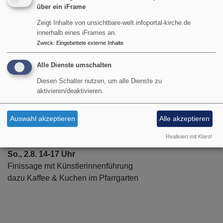
über ein iFrame
Zeigt Inhalte von unsichtbare-welt.infoportal-kirche.de
Mi., 15.7. 19 Uhr
innerhalb eines iFrames an.
Wie kann Gleichstellung gelingen?
Zweck
:
Eingebettete externe Inhalte
Podiumsgespräch und Netzwerken
mit Dr. MArgit Huber, 1. Vorständin GEDOKmuc
Alle Dienste umschalten
Tanja Keller, Präsidentin der Synode der Evang. Luth.
Diesen Schalter nutzen, um alle Dienste zu
Kirche in Bayern
aktivieren/deaktivieren.
Kathrin Alte, 1. Bürgermeisterin Anzing und Mitinitiatorin
von „Bavaria ruft“
Auswahl akzeptieren
Alle akzeptieren
Anke Hellmann, Kulturreferentin Landkreis Rosenheim
Realisiert mit Klaro!
So., 2.8. 14-17 Uhr
Finissage mit Künstlerinnenführung
dazu Kaffee & Kuchen im Pfarrgarten