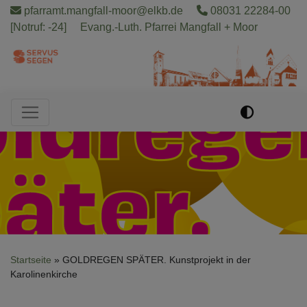
Direkt
pfarramt.mangfall-moor@elkb.de
08031 22284-00
zum
[Notruf: -24]
Evang.-Luth. Pfarrei Mangfall + Moor
Inhalt
Hauptnavigation
Startseite
GOLDREGEN SPÄTER. Kunstprojekt in der
Karolinenkirche