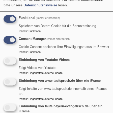
Spannungsfeld zwischen Familie, Beruf und Kunst
bitte unsere
Datenschutzhinweise
lesen.
befinden und dadurch oft erst später oder nur in Teilzeit in
die künstlerische Professionalität gelangen. Kunst als
Funktional
(immer erforderlich)
Arbeit – Kunst ist Arbeit.
Speichern von Daten: Cookie für die Benutzersitzung
Öffnungszeiten
Zweck
:
Funktional
mittwochs 18-21 Uhr
Consent Manager
(immer erforderlich)
sonntags 14-18 Uhr: am 14.6. | 28.6. | 12.7. | 26.07.
Cookie Consent speichert Ihre Einwilligungsstatus im Browser
Zweck
:
Funktional
Einbindung von Youtube-Videos
Programm
Zeigt Videos von Youtube
Mi., 10.6. 11-17 Uhr
Zweck
:
Eingebettete externe Inhalte
Meet the working Artists
Einbindung von www.taufspruch.de über ein iFrame
Kunst als Arbeit erleben
Zeigt Inhalte von www.taufspruch.de innerhalb eines iFrames
an.
Fr., 12.6. 19.00 Uhr
Zweck
:
Eingebettete externe Inhalte
Eröffnung und Konzert
.
Einführung: Katja Sebald, Kunstwissenschaftlerin und
Einbindung von taufe.bayern-evangelisch.de über ein
iFrame
Pfarrer Dr. Richard Graupner.